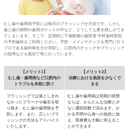
むし歯や歯周病予防には毎日のブラッシングが大切です。しかし、
歯と歯の隙間や歯周ポケットの中など、どうしても磨き残しができ
てしまいます。そこで、定期的に千歳船橋の歯医者 中村歯科医院
の予防歯科をご利用ください。予防・メインテナンスを専門に行う
プロである歯科衛生士が常駐し、口腔内のチェックやブラッシング
の指導などを親切丁寧に行っています。
【メリット1】
【メリット2】
むし歯・歯周病など口腔内の
治療における負担を少なくで
トラブルを未然に防ぐ
きる
ブラッシングでは落としきれ
むし歯や歯周病は初期の状態
なかったプラークや歯石を取
ならば、かんたんな治療と少
り除き、むし歯や歯周病を予
ない通院回数で済みます。か
防します。また、正しいブラ
かる手間や心身への負担に加
ッシングの方法もアドバイス
え、医療費も大幅に抑えるこ
いたします。
とができます。