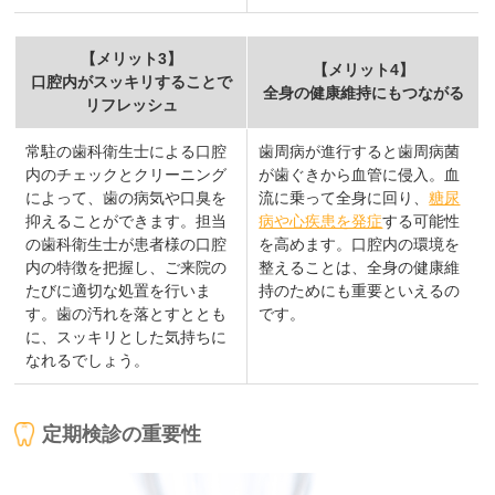
【メリット3】
【メリット4】
口腔内がスッキリすることで
全身の健康維持にもつながる
リフレッシュ
常駐の歯科衛生士による口腔
歯周病が進行すると歯周病菌
内のチェックとクリーニング
が歯ぐきから血管に侵入。血
によって、歯の病気や口臭を
流に乗って全身に回り、
糖尿
抑えることができます。担当
病や心疾患を発症
する可能性
の歯科衛生士が患者様の口腔
を高めます。口腔内の環境を
内の特徴を把握し、ご来院の
整えることは、全身の健康維
たびに適切な処置を行いま
持のためにも重要といえるの
す。歯の汚れを落とすととも
です。
に、スッキリとした気持ちに
なれるでしょう。
定期検診の重要性